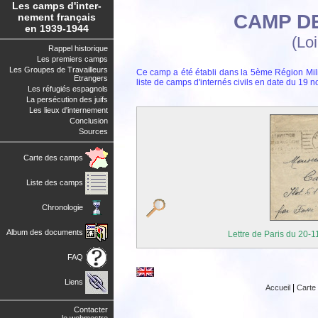
Les camps d'inter-
CAMP D
nement français
en 1939-1944
(Loi
Rappel historique
Les premiers camps
Les Groupes de Travailleurs
Ce camp a été établi dans la 5ème Région Milit
Etrangers
liste de camps d'internés civils en date du 19
Les réfugiés espagnols
La persécution des juifs
Les lieux d'internement
Conclusion
Sources
Carte des camps
Liste des camps
Chronologie
Album des documents
Lettre de Paris du 20-1
FAQ
Liens
|
Accueil
Carte
Contacter